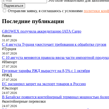
Это поле обязательно для заполнени
Отправляя заявку, я соглашаюсь с условиями
политики кон
Последние публикации
GROWEX получила аккредитацию IATA Cargo
#авиа
31.07.2026
С 4 августа Турция ужесточает требования к обработке грузов
#Турция
30.07.2026
С 10 августа меняются правила ввоза части импортной продук
#Импорт
27.07.2026
Грузовые тарифы РЖД вырастут на 8,5% с 1 октября
#РЖД
27.07.2026
ЕС расширил запрет на экспорт товаров в Россию
#Экспорт
24.07.2026
В Батайске появится контейнерный терминал мощностью более 
#контейнерные перевозки
24.07.2026