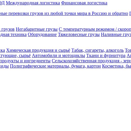
ЭД
Международная логистика
Финансовая логистика
ые перевозки грузов из любой точки мира в Россию и обратно
 грузов
Негабаритные грузы
С температурным режимом / скоро
одная техника
Оборудование
Тяжеловесные грузы
Наливные груз
ика
Химическая продукция и сырьё
Табак, сигареты, алкоголь
То
ктующие, сырьё
Автомобили и мотоциклы
Ткани и фурнитура
А
продукты и ингредиенты
Сельскохозяйственная продукция - зер
циды
Полиграфические материалы, бумага, картон
Косметика, б