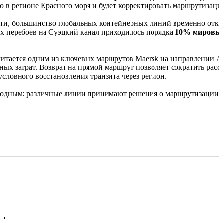
ю в регионе Красного моря и будет корректировать маршрутиза
ности, большинство глобальных контейнерных линий временно от
их перебоев на Суэцкий канал приходилось порядка
10% мировы
читается одним из ключевых маршрутов Maersk на направлени
ых затрат. Возврат на прямой маршрут позволяет сократить рас
зусловного восстановления транзита через регион.
ородным: различные линии принимают решения о маршрутизации 