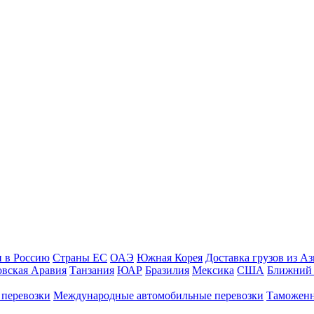
и в Россию
Страны ЕС
ОАЭ
Южная Корея
Доставка грузов из А
овская Аравия
Танзания
ЮАР
Бразилия
Мексика
США
Ближний 
 перевозки
Международные автомобильные перевозки
Таможенн