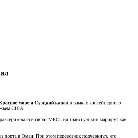
нал
 Красное море и Суэцкий канал
в рамках контейнерного
ежьем США.
арактеризовала возврат MECL на транссуэцкий маршрут как
из порта в Оман. При этом перевозчик подчеркнул, что