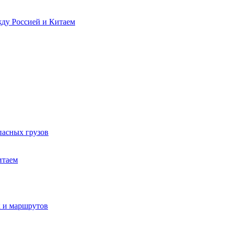
ду Россией и Китаем
пасных грузов
итаем
к и маршрутов