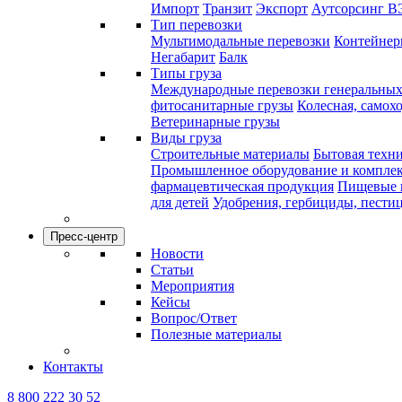
Импорт
Транзит
Экспорт
Аутсорсинг В
Тип перевозки
Мультимодальные перевозки
Контейнерн
Негабарит
Балк
Типы груза
Международные перевозки генеральных
фитосанитарные грузы
Колесная, самох
Ветеринарные грузы
Виды груза
Строительные материалы
Бытовая техн
Промышленное оборудование и компле
фармацевтическая продукция
Пищевые 
для детей
Удобрения, гербициды, пести
Пресс-центр
Новости
Статьи
Мероприятия
Кейсы
Вопрос/Ответ
Полезные материалы
Контакты
8 800 222 30 52