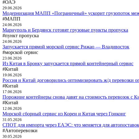
#ОАЭ
29.06.2026
Модернизация МАПП «Пограничный» ускорит грузопоток меж
#МАПП
24.06.2026
Мариуполь и Бердянск готовят грузовые пункты пропуска
#пункт пропуска
24.06.2026
Запускается прямой морской сервис Рижао — Владивосток
#морской сервис
23.06.2026
Из Китая в Бронку запускается прямой контейнерный сервис
#Китай
19.06.2026
Россия и Китай договорились оптимизировать ж/д перевозки о
#Китай
17.06.2026
Порожние контейнеры снова давят на стоимость перевозок с К
#Китай
12.06.2026
Морской сборный сервис из Кореи и Китая через Гонконг
31.05.2026
СПОТ для импорта через ЕАЭС: что меняется для автопоставо
#Автоперевозки
30.05.2026