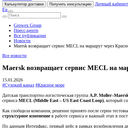
Личный кабинет
Калькулятор доставки
Получить консультацию
En
Growex Group
Пресс-центр
Все публикации
Новости
Maersk возвращает сервис MECL на маршрут через Красн
Все новости
Maersk возвращает сервис MECL на мар
15.01.2026
#Суэцкий канал
#Красное море
Датская транспортно-логистическая группа
A.P. Moller–Maers
сервиса
MECL (Middle East – US East Coast Loop)
, который с
Как сообщила компания, решение принято после серии тестовы
структурное изменение
в работе сервиса и важный этап в пос
По данным Интерфакс, первый рейс в рамках возобновления 