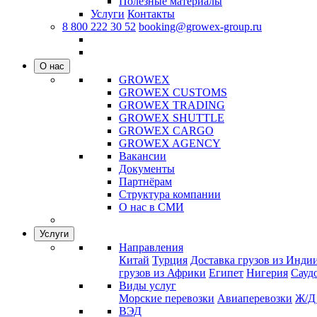
Полезные материалы
Услуги
Контакты
8 800 222 30 52
booking@growex-group.ru
О нас
GROWEX
GROWEX CUSTOMS
GROWEX TRADING
GROWEX SHUTTLE
GROWEX CARGO
GROWEX AGENCY
Вакансии
Документы
Партнёрам
Структура компании
О нас в СМИ
Услуги
Направления
Китай
Турция
Доставка грузов из Инди
грузов из Африки
Египет
Нигерия
Сауд
Виды услуг
Морские перевозки
Авиаперевозки
Ж/Д
ВЭД