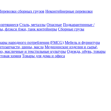
Перевозки сборных грузов
Неконтейнерные перевозки
портящиеся
Сталь, металлы
Опасные
Подкарантинные /
ы, флэкси бэки, танк контейнеры
Сборные грузы
вары народного потребления (FMCG)
Мебель и фурнитура
втозапчасти, шины, масла
Медицинские изделия и сырьё,
но, масличные и текстильные культуры
Одежда, обувь, товары
ытовая химия
Товары для дома и офиса