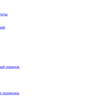
менты
омб
ный порядок
х перевозок