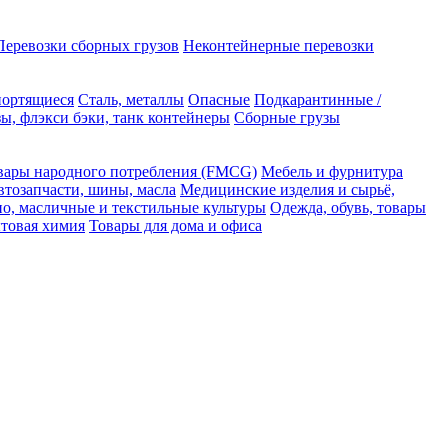
Перевозки сборных грузов
Неконтейнерные перевозки
портящиеся
Сталь, металлы
Опасные
Подкарантинные /
ы, флэкси бэки, танк контейнеры
Сборные грузы
вары народного потребления (FMCG)
Мебель и фурнитура
втозапчасти, шины, масла
Медицинские изделия и сырьё,
но, масличные и текстильные культуры
Одежда, обувь, товары
ытовая химия
Товары для дома и офиса