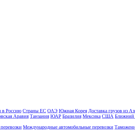
и в Россию
Страны ЕС
ОАЭ
Южная Корея
Доставка грузов из А
овская Аравия
Танзания
ЮАР
Бразилия
Мексика
США
Ближний 
 перевозки
Международные автомобильные перевозки
Таможенн