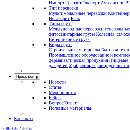
Импорт
Транзит
Экспорт
Аутсорсинг В
Тип перевозки
Мультимодальные перевозки
Контейнерн
Негабарит
Балк
Типы груза
Международные перевозки генеральных
фитосанитарные грузы
Колесная, самох
Ветеринарные грузы
Виды груза
Строительные материалы
Бытовая техн
Промышленное оборудование и компле
фармацевтическая продукция
Пищевые 
для детей
Удобрения, гербициды, пести
Пресс-центр
Новости
Статьи
Мероприятия
Кейсы
Вопрос/Ответ
Полезные материалы
Контакты
8 800 222 30 52