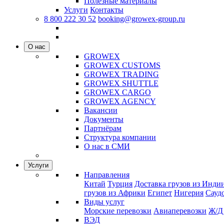
Полезные материалы
Услуги
Контакты
8 800 222 30 52
booking@growex-group.ru
О нас
GROWEX
GROWEX CUSTOMS
GROWEX TRADING
GROWEX SHUTTLE
GROWEX CARGO
GROWEX AGENCY
Вакансии
Документы
Партнёрам
Структура компании
О нас в СМИ
Услуги
Направления
Китай
Турция
Доставка грузов из Инди
грузов из Африки
Египет
Нигерия
Сауд
Виды услуг
Морские перевозки
Авиаперевозки
Ж/Д
ВЭД