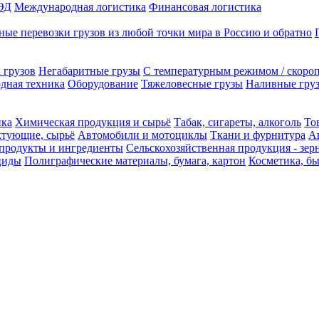
ЭД
Международная логистика
Финансовая логистика
ые перевозки грузов из любой точки мира в Россию и обратно
 грузов
Негабаритные грузы
С температурным режимом / скоро
одная техника
Оборудование
Тяжеловесные грузы
Наливные груз
ика
Химическая продукция и сырьё
Табак, сигареты, алкоголь
То
ктующие, сырьё
Автомобили и мотоциклы
Ткани и фурнитура
А
продукты и ингредиенты
Сельскохозяйственная продукция - зер
циды
Полиграфические материалы, бумага, картон
Косметика, б