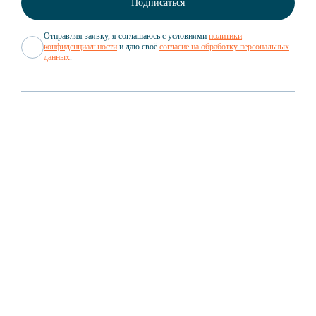
Отправляя заявку, я соглашаюсь с условиями
политики
конфиденциальности
и даю своё
согласие на обработку персональных
данных
.
Вакансии
Документы
GROWEX
Партнёрам
GROWEX CUSTOMS
Новости
Структура компании
GROWEX TRADING
Статьи
О нас в СМИ
GROWEX SHUTTLE
Мероприятия
GROWEX CARGO
Кейсы
GROWEX AGENCY
Вопрос/Ответ
Полезные материалы