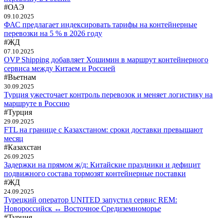
#ОАЭ
09.10.2025
ФАС предлагает индексировать тарифы на контейнерные
перевозки на 5 % в 2026 году
#ЖД
07.10.2025
OVP Shipping добавляет Хошимин в маршрут контейнерного
сервиса между Китаем и Россией
#Вьетнам
30.09.2025
Турция ужесточает контроль перевозок и меняет логистику на
маршруте в Россию
#Турция
29.09.2025
FTL на границе с Казахстаном: сроки доставки превышают
месяц
#Казахстан
26.09.2025
Задержки на прямом ж/д: Китайские праздники и дефицит
подвижного состава тормозят контейнерные поставки
#ЖД
24.09.2025
Турецкий оператор UNITED запустил сервис REM:
Новороссийск ↔ Восточное Средиземноморье
#Турция