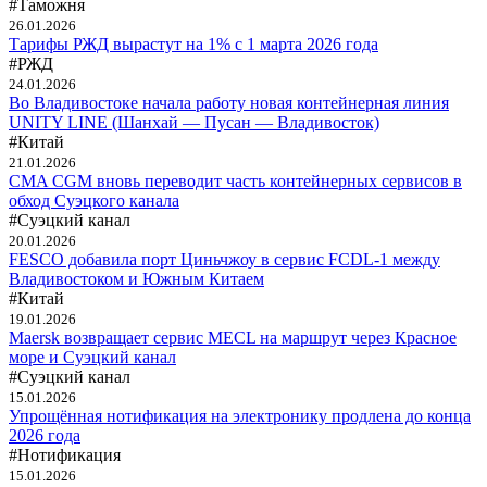
#Таможня
26.01.2026
Тарифы РЖД вырастут на 1% с 1 марта 2026 года
#РЖД
24.01.2026
Во Владивостоке начала работу новая контейнерная линия
UNITY LINE (Шанхай — Пусан — Владивосток)
#Китай
21.01.2026
CMA CGM вновь переводит часть контейнерных сервисов в
обход Суэцкого канала
#Суэцкий канал
20.01.2026
FESCO добавила порт Циньчжоу в сервис FCDL-1 между
Владивостоком и Южным Китаем
#Китай
19.01.2026
Maersk возвращает сервис MECL на маршрут через Красное
море и Суэцкий канал
#Суэцкий канал
15.01.2026
Упрощённая нотификация на электронику продлена до конца
2026 года
#Нотификация
15.01.2026