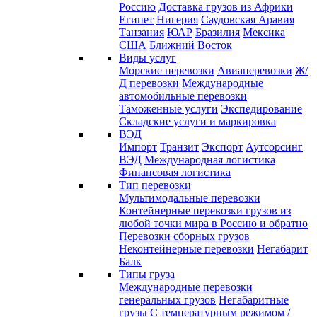
Россию
Доставка грузов из Африки
Египет
Нигерия
Саудовская Аравия
Танзания
ЮАР
Бразилия
Мексика
США
Ближний Восток
Виды услуг
Морские перевозки
Авиаперевозки
Ж/
Д перевозки
Международные
автомобильные перевозки
Таможенные услуги
Экспедирование
Складские услуги и маркировка
ВЭД
Импорт
Транзит
Экспорт
Аутсорсинг
ВЭД
Международная логистика
Финансовая логистика
Тип перевозки
Мультимодальные перевозки
Контейнерные перевозки грузов из
любой точки мира в Россию и обратно
Перевозки сборных грузов
Неконтейнерные перевозки
Негабарит
Балк
Типы груза
Международные перевозки
генеральных грузов
Негабаритные
грузы
С температурным режимом /