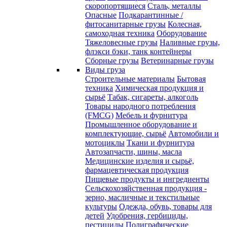
скоропортящиеся
Сталь, металлы
Опасные
Подкарантинные /
фитосанитарные грузы
Колесная,
самоходная техника
Оборудование
Тяжеловесные грузы
Наливные грузы,
флэкси бэки, танк контейнеры
Сборные грузы
Ветеринарные грузы
Виды груза
Строительные материалы
Бытовая
техника
Химическая продукция и
сырьё
Табак, сигареты, алкоголь
Товары народного потребления
(FMCG)
Мебель и фурнитура
Промышленное оборудование и
комплектующие, сырьё
Автомобили и
мотоциклы
Ткани и фурнитура
Автозапчасти, шины, масла
Медицинские изделия и сырьё,
фармацевтическая продукция
Пищевые продукты и ингредиенты
Сельскохозяйственная продукция -
зерно, масличные и текстильные
культуры
Одежда, обувь, товары для
детей
Удобрения, гербициды,
пестициды
Полиграфические