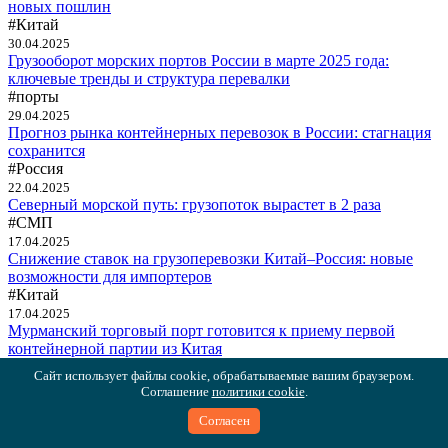
новых пошлин
#Китай
30.04.2025
Грузооборот морских портов России в марте 2025 года:
ключевые тренды и структура перевалки
#порты
29.04.2025
Прогноз рынка контейнерных перевозок в России: стагнация
сохранится
#Россия
22.04.2025
Северный морской путь: грузопоток вырастет в 2 раза
#СМП
17.04.2025
Снижение ставок на грузоперевозки Китай–Россия: новые
возможности для импортеров
#Китай
17.04.2025
Мурманский торговый порт готовится к приему первой
контейнерной партии из Китая
#Мурманск
Сайт использует файлы cookie, обрабатываемые вашим браузером.
15.04.2025
Соглашение
политики cookie
.
Контейнерооборот Азово-Черноморского бассейна в марте
2025 года
Согласен
#Россия