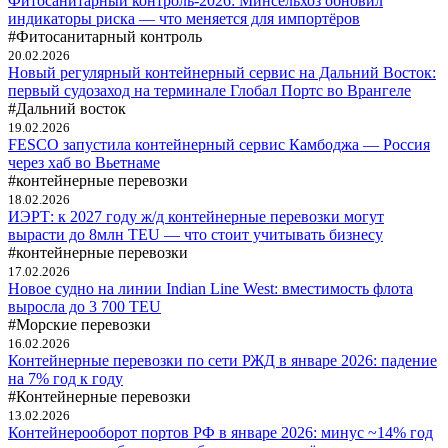
Фитосанитарный контроль-2026: Минсельхоз обновил
индикаторы риска — что меняется для импортёров
#Фитосанитарный контроль
20.02.2026
Новый регулярный контейнерный сервис на Дальний Восток:
первый судозаход на терминале Глобал Портс во Врангеле
#Дальний восток
19.02.2026
FESCO запустила контейнерный сервис Камбоджа — Россия
через хаб во Вьетнаме
#контейнерные перевозки
18.02.2026
ИЭРТ: к 2027 году ж/д контейнерные перевозки могут
вырасти до 8млн TEU — что стоит учитывать бизнесу
#контейнерные перевозки
17.02.2026
Новое судно на линии Indian Line West: вместимость флота
выросла до 3 700 TEU
#Морские перевозки
16.02.2026
Контейнерные перевозки по сети РЖД в январе 2026: падение
на 7% год к году
#Контейнерные перевозки
13.02.2026
Контейнерооборот портов РФ в январе 2026: минус ~14% год