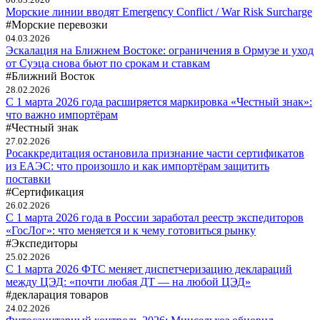
Морские линии вводят Emergency Conflict / War Risk Surcharge
#Морские перевозки
04.03.2026
Эскалация на Ближнем Востоке: ограничения в Ормузе и уход
от Суэца снова бьют по срокам и ставкам
#Ближний Восток
28.02.2026
С 1 марта 2026 года расширяется маркировка «Честный знак»:
что важно импортёрам
#Честный знак
27.02.2026
Росаккредитация остановила признание части сертификатов
из ЕАЭС: что произошло и как импортёрам защитить
поставки
#Сертификация
26.02.2026
С 1 марта 2026 года в России заработал реестр экспедиторов
«ГосЛог»: что меняется и к чему готовиться рынку
#Экспедиторы
25.02.2026
С 1 марта 2026 ФТС меняет диспетчеризацию деклараций
между ЦЭД: «почти любая ДТ — на любой ЦЭД»
#декларация товаров
24.02.2026