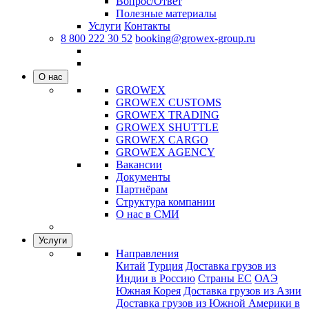
Вопрос/Ответ
Полезные материалы
Услуги
Контакты
8 800 222 30 52
booking@growex-group.ru
О нас
GROWEX
GROWEX CUSTOMS
GROWEX TRADING
GROWEX SHUTTLE
GROWEX CARGO
GROWEX AGENCY
Вакансии
Документы
Партнёрам
Структура компании
О нас в СМИ
Услуги
Направления
Китай
Турция
Доставка грузов из
Индии в Россию
Страны ЕС
ОАЭ
Южная Корея
Доставка грузов из Азии
Доставка грузов из Южной Америки в