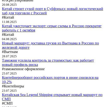
#госрегулирование
20.08.2025
Китай строит сухой порт в Суйфэньхэ: новый логистический
хаб для торговли с Россией
#Китай
11.08.2025
Китай ужесточает экспорт: серые схемы в Россию прекратят
работать с 1 октября
#Китай
04.08.2025
Новый маршрут: доставка грузов из Вьетнама в Россию по
железной дороге
#Вьетнам
28.07.2025
Таможня усилила контроль за стоимостью: как работает
новый профиль риска
#таможенное оформление
25.07.2025
Контейнерооборот российских портов в июне снизился на
10,2%
#Контейнеры
23.07.2025
Китайская Sea Legend Shipping открывает новый маршрут по
СМП
#СМП