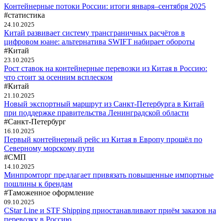
Контейнерные потоки России: итоги января–сентября 2025
#статистика
24.10.2025
Китай развивает систему трансграничных расчётов в
цифровом юане: альтернатива SWIFT набирает обороты
#Китай
23.10.2025
Рост ставок на контейнерные перевозки из Китая в Россию:
что стоит за осенним всплеском
#Китай
21.10.2025
Новый экспортный маршрут из Санкт-Петербурга в Китай
при поддержке правительства Ленинградской области
#Санкт-Петербург
16.10.2025
Первый контейнерный рейс из Китая в Европу прошёл по
Северному морскому пути
#СМП
14.10.2025
Минпромторг предлагает привязать повышенные импортные
пошлины к брендам
#Таможенное оформление
09.10.2025
CStar Line и STF Shipping приостанавливают приём заказов на
перевозку в Россию