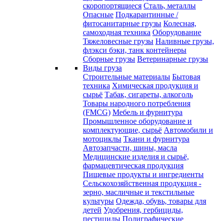
скоропортящиеся
Сталь, металлы
Опасные
Подкарантинные /
фитосанитарные грузы
Колесная,
самоходная техника
Оборудование
Тяжеловесные грузы
Наливные грузы,
флэкси бэки, танк контейнеры
Сборные грузы
Ветеринарные грузы
Виды груза
Строительные материалы
Бытовая
техника
Химическая продукция и
сырьё
Табак, сигареты, алкоголь
Товары народного потребления
(FMCG)
Мебель и фурнитура
Промышленное оборудование и
комплектующие, сырьё
Автомобили и
мотоциклы
Ткани и фурнитура
Автозапчасти, шины, масла
Медицинские изделия и сырьё,
фармацевтическая продукция
Пищевые продукты и ингредиенты
Сельскохозяйственная продукция -
зерно, масличные и текстильные
культуры
Одежда, обувь, товары для
детей
Удобрения, гербициды,
пестициды
Полиграфические