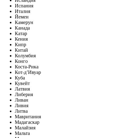
Исландия
Испания
Италия
Йемен
Камерун
Канада
Катар
Кения
Кипр
Китай
Колумбия
Конго
Коста-Рика
Кот-д’Ивуар
Куба
Кувейт
Латвия
Либерия
Ливан
Ливия
Литва
Мавритания
Мадагаскар
Малайзия
Мальта