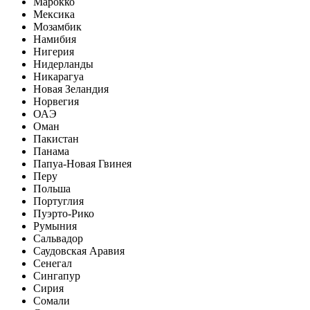
Марокко
Мексика
Мозамбик
Намибия
Нигерия
Нидерланды
Никарагуа
Новая Зеландия
Норвегия
ОАЭ
Оман
Пакистан
Панама
Папуа-Новая Гвинея
Перу
Польша
Португлия
Пуэрто-Рико
Румыния
Сальвадор
Саудовская Аравия
Сенегал
Сингапур
Сирия
Сомали