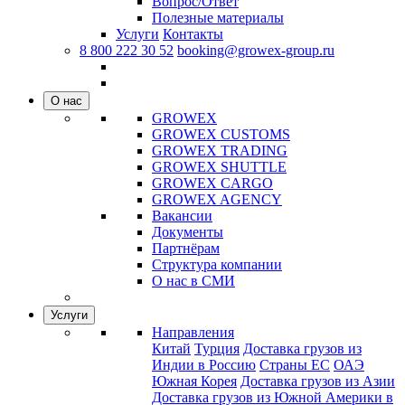
Вопрос/Ответ
Полезные материалы
Услуги
Контакты
8 800 222 30 52
booking@growex-group.ru
О нас
GROWEX
GROWEX CUSTOMS
GROWEX TRADING
GROWEX SHUTTLE
GROWEX CARGO
GROWEX AGENCY
Вакансии
Документы
Партнёрам
Структура компании
О нас в СМИ
Услуги
Направления
Китай
Турция
Доставка грузов из
Индии в Россию
Страны ЕС
ОАЭ
Южная Корея
Доставка грузов из Азии
Доставка грузов из Южной Америки в