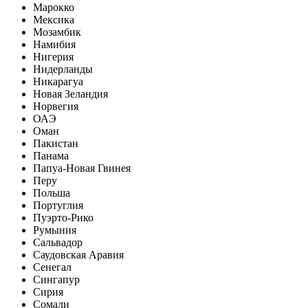
Марокко
Мексика
Мозамбик
Намибия
Нигерия
Нидерланды
Никарагуа
Новая Зеландия
Норвегия
ОАЭ
Оман
Пакистан
Панама
Папуа-Новая Гвинея
Перу
Польша
Португлия
Пуэрто-Рико
Румыния
Сальвадор
Саудовская Аравия
Сенегал
Сингапур
Сирия
Сомали