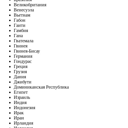
Великобритания
Венесуэла
Вьетнам
Габон
Гаити
Гамбия
Гана
Гватемала
Гвинея
Гвинея-Бисау
Германия
Гондурас
Греция
Грузия
Дания
Джибути
Доминиканская Республика
Египет
Израиль
Индия
Индонезия
Ирак
Иран
Ирландия