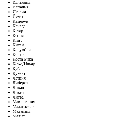
Исландия
Испания
Италия
Йемен
Камерун
Канада
Катар
Кения
Кипр
Китай
Колумбия
Конго
Коста-Рика
Кот-д’Ивуар
Куба
Кувейт
Латвия
Либерия
Ливан
Ливия
Литва
Мавритания
Мадагаскар
Малайзия
Мальта