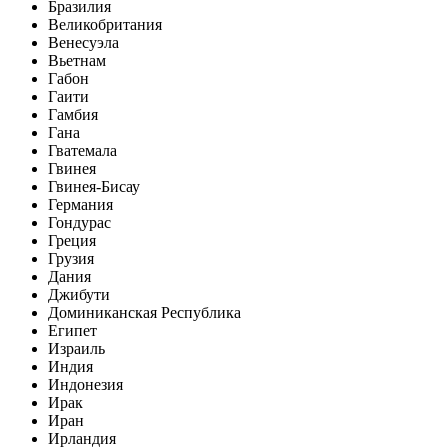
Бразилия
Великобритания
Венесуэла
Вьетнам
Габон
Гаити
Гамбия
Гана
Гватемала
Гвинея
Гвинея-Бисау
Германия
Гондурас
Греция
Грузия
Дания
Джибути
Доминиканская Республика
Египет
Израиль
Индия
Индонезия
Ирак
Иран
Ирландия