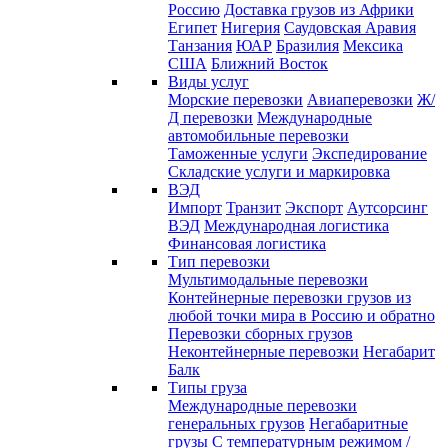
Россию
Доставка грузов из Африки
Египет
Нигерия
Саудовская Аравия
Танзания
ЮАР
Бразилия
Мексика
США
Ближний Восток
Виды услуг
Морские перевозки
Авиаперевозки
Ж/
Д перевозки
Международные
автомобильные перевозки
Таможенные услуги
Экспедирование
Складские услуги и маркировка
ВЭД
Импорт
Транзит
Экспорт
Аутсорсинг
ВЭД
Международная логистика
Финансовая логистика
Тип перевозки
Мультимодальные перевозки
Контейнерные перевозки грузов из
любой точки мира в Россию и обратно
Перевозки сборных грузов
Неконтейнерные перевозки
Негабарит
Балк
Типы груза
Международные перевозки
генеральных грузов
Негабаритные
грузы
С температурным режимом /