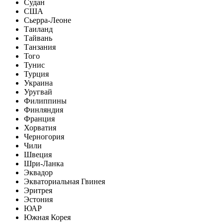
Судан
США
Сьерра-Леоне
Таиланд
Тайвань
Танзания
Того
Тунис
Турция
Украина
Уругвай
Филиппины
Финляндия
Франция
Хорватия
Черногория
Чили
Швеция
Шри-Ланка
Эквадор
Экваториальная Гвинея
Эритрея
Эстония
ЮАР
Южная Корея