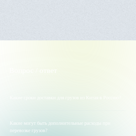
Отправляя заявку, я соглашаюсь с условиями
политики
конфиденциальности
и даю своё
согласие на обработку персональных
данных
.
Вопрос / ответ
Какие сроки доставки для грузов из Китая в Россию?
Сроки доставки грузов из Китая в Россию могут
варьироваться в зависимости от порта назначения и
выбранного транспортного средства. Вот приблизительные
Какие могут быть дополнительные расходы при
сроки доставки для каждого порта:
перевозке грузов?