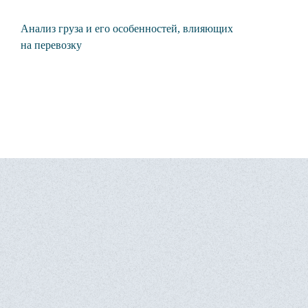
Анализ груза и его особенностей, влияющих
Выб
на перевозку
веса
тра