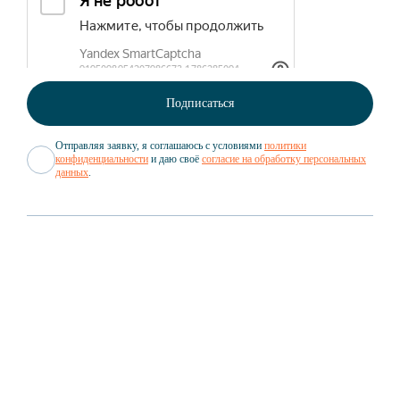
Отправляя заявку, я соглашаюсь с условиями
политики
конфиденциальности
и даю своё
согласие на обработку персональных
данных
.
Вакансии
Документы
GROWEX
Партнёрам
GROWEX CUSTOMS
Новости
Структура компании
GROWEX TRADING
Статьи
О нас в СМИ
GROWEX SHUTTLE
Мероприятия
GROWEX CARGO
Кейсы