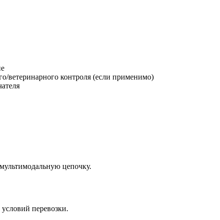
ие
о/ветеринарного контроля (если применимо)
чателя
 мультимодальную цепочку.
 условий перевозки.