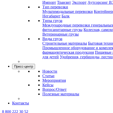
Импорт
Транзит
Экспорт
Аутсорсинг В
Тип перевозки
Мультимодальные перевозки
Контейнерн
Негабарит
Балк
Типы груза
Международные перевозки генеральных
фитосанитарные грузы
Колесная, самох
Ветеринарные грузы
Виды груза
Строительные материалы
Бытовая техн
Промышленное оборудование и компле
фармацевтическая продукция
Пищевые 
для детей
Удобрения, гербициды, пести
Пресс-центр
Новости
Статьи
Мероприятия
Кейсы
Вопрос/Ответ
Полезные материалы
Контакты
8 800 222 30 52