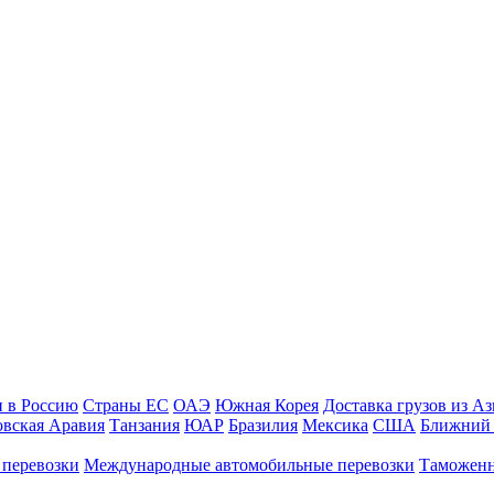
и в Россию
Страны ЕС
ОАЭ
Южная Корея
Доставка грузов из А
овская Аравия
Танзания
ЮАР
Бразилия
Мексика
США
Ближний 
 перевозки
Международные автомобильные перевозки
Таможенн