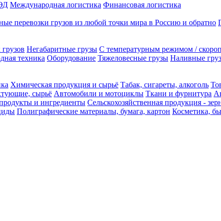
ЭД
Международная логистика
Финансовая логистика
ые перевозки грузов из любой точки мира в Россию и обратно
 грузов
Негабаритные грузы
С температурным режимом / скоро
одная техника
Оборудование
Тяжеловесные грузы
Наливные груз
ика
Химическая продукция и сырьё
Табак, сигареты, алкоголь
То
ктующие, сырьё
Автомобили и мотоциклы
Ткани и фурнитура
А
продукты и ингредиенты
Сельскохозяйственная продукция - зер
циды
Полиграфические материалы, бумага, картон
Косметика, б