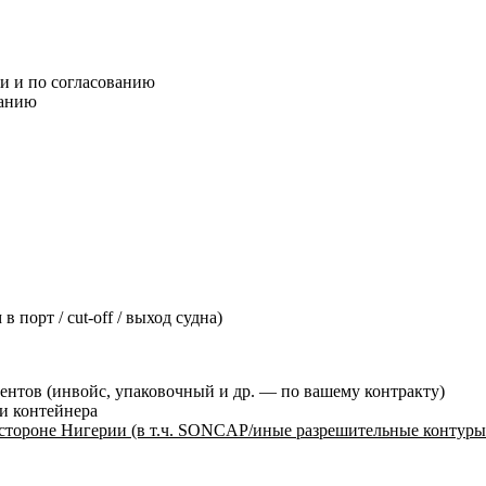
и и по согласованию
ванию
порт / cut-off / выход судна)
ентов (инвойс, упаковочный и др. — по вашему контракту)
и контейнера
 стороне Нигерии (в т.ч. SONCAP/иные разрешительные контуры