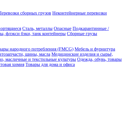
Перевозки сборных грузов
Неконтейнерные перевозки
портящиеся
Сталь, металлы
Опасные
Подкарантинные /
ы, флэкси бэки, танк контейнеры
Сборные грузы
вары народного потребления (FMCG)
Мебель и фурнитура
втозапчасти, шины, масла
Медицинские изделия и сырьё,
но, масличные и текстильные культуры
Одежда, обувь, товары
ытовая химия
Товары для дома и офиса