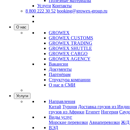
Полезные материалы
Услуги
Контакты
8 800 222 30 52
booking@growex-group.ru
О нас
GROWEX
GROWEX CUSTOMS
GROWEX TRADING
GROWEX SHUTTLE
GROWEX CARGO
GROWEX AGENCY
Вакансии
Документы
Партнёрам
Структура компании
О нас в СМИ
Услуги
Направления
Китай
Турция
Доставка грузов из Инди
грузов из Африки
Египет
Нигерия
Сауд
Виды услуг
Морские перевозки
Авиаперевозки
Ж/Д
ВЭД