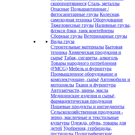
скоропортящиеся
Сталь, металлы
Опасные
Подкарантинные /
фитосанитарные грузы
Колесная,
самоходная техника
Оборудование
Тяжеловесные грузы
Наливные грузы,
флэкси бэки, танк контейнеры
Сборные грузы
Ветеринарные грузы
Виды груза
Строительные материалы
Бытовая
техника
Химическая продукция и
сырьё
Табак, сигареты, алкоголь
Товары народного потребления
(FMCG)
Мебель и фурнитура
Промышленное оборудование и
комплектующие, сырьё
Автомобили и
мотоциклы
Ткани и фурнитура
Автозапчасти, шины, масла
Медицинские изделия и сырьё,
фармацевтическая продукция
Пищевые продукты и ингредиенты
Сельскохозяйственная продукция -
зерно, масличные и текстильные
культуры
Одежда, обувь, товары для
детей
Удобрения, гербициды,
пестициды
Полиграфические