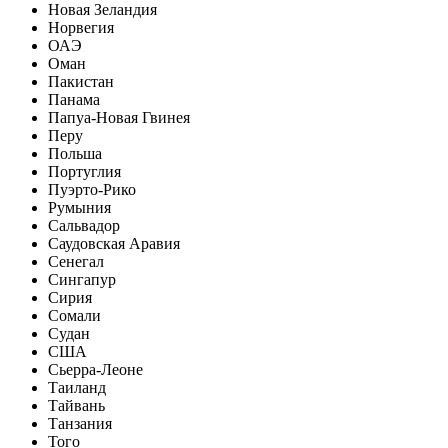
Новая Зеландия
Норвегия
ОАЭ
Оман
Пакистан
Панама
Папуа-Новая Гвинея
Перу
Польша
Португлия
Пуэрто-Рико
Румыния
Сальвадор
Саудовская Аравия
Сенегал
Сингапур
Сирия
Сомали
Судан
США
Сьерра-Леоне
Таиланд
Тайвань
Танзания
Того