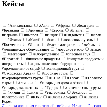
Кейсы
#Авиадоставка
#Азия
#Африка
#Болгария
#Бразилия
#Германия
#Европа
#Египет
#Израиль
#импорт
#Индия
#Индонезия
#Иран
#Италия
#Китай
#клей
#кокосовый уголь
#Косметика
#Ливан
#масло моторное
#мебель
#медицинское оборудование
#моторное масло
#мыло
#Негабарит
#Оборудование
#опасный груз
#Парагвай
#пищевые продукты
#пищевые продукты и
ингредиенты
#промышленное оборудование
#промышленное сырьё
#санкционный груз
#Саудовская Аравия
#сборные грузы
#скоропортящиеся грузы
#США
#Табак
#Табачное
сырье
#техника
#товары для дома и офиса
#товарыдляживотных
#Турция
#тяжеловесные грузы
#химия
#шины
#эектроника
#экспорт
#электроника
#ЮАР
#Южная Америка
#Южная
Корея
Доставка лодок для спортивной гребли из Италии в Россию