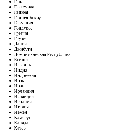
Гана
Гватемала
Гвинея
Гвинея-Бисау
Германия
Гондурас
Греция
Грузия
Дания
Джибути
Доминиканская Республика
Египет
Израиль
Индия
Индонезия
Ирак
Иран
Ирландия
Исландия
Испания
Италия
Йемен
Камерун
Канада
Катар