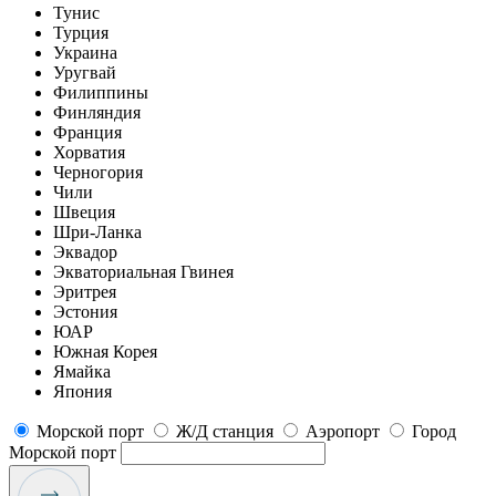
Тунис
Турция
Украина
Уругвай
Филиппины
Финляндия
Франция
Хорватия
Черногория
Чили
Швеция
Шри-Ланка
Эквадор
Экваториальная Гвинея
Эритрея
Эстония
ЮАР
Южная Корея
Ямайка
Япония
Морской порт
Ж/Д станция
Аэропорт
Город
Морской порт