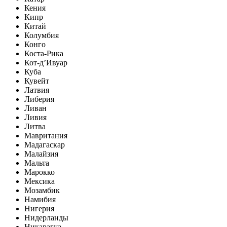
Кения
Кипр
Китай
Колумбия
Конго
Коста-Рика
Кот-д’Ивуар
Куба
Кувейт
Латвия
Либерия
Ливан
Ливия
Литва
Мавритания
Мадагаскар
Малайзия
Мальта
Марокко
Мексика
Мозамбик
Намибия
Нигерия
Нидерланды
Никарагуа