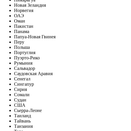
Новая Зеландия
Норвегия
ОАЭ
Оман
Пакистан
Панама
Папуа-Новая Гвинея
Перу
Польша
Португлия
Пуэрто-Рико
Румыния
Сальвадор
Саудовская Аравия
Сенегал
Сингапур
Сирия
Сомали
Судан
США
Сьерра-Леоне
Таиланд
Тайвань
Танзания