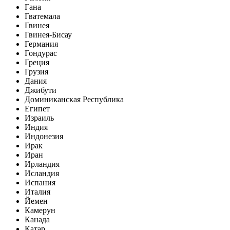
Гана
Гватемала
Гвинея
Гвинея-Бисау
Германия
Гондурас
Греция
Грузия
Дания
Джибути
Доминиканская Республика
Египет
Израиль
Индия
Индонезия
Ирак
Иран
Ирландия
Исландия
Испания
Италия
Йемен
Камерун
Канада
Катар