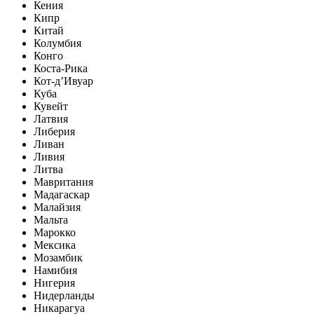
Кения
Кипр
Китай
Колумбия
Конго
Коста-Рика
Кот-д’Ивуар
Куба
Кувейт
Латвия
Либерия
Ливан
Ливия
Литва
Мавритания
Мадагаскар
Малайзия
Мальта
Марокко
Мексика
Мозамбик
Намибия
Нигерия
Нидерланды
Никарагуа