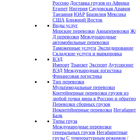
Россию
Доставка грузов из Африки
Египет
Нигерия
Саудовская Аравия
Танзания
ЮАР
Бразилия
Мексика
США
Ближний Восток
Виды услуг
Морские перевозки
Авиаперевозки
Ж/
Д перевозки
Международные
автомобильные перевозки
Таможенные услуги
Экспедирование
Складские услуги и маркировка
ВЭД
Импорт
Транзит
Экспорт
Аутсорсинг
ВЭД
Международная логистика
Финансовая логистика
Тип перевозки
Мультимодальные перевозки
Контейнерные перевозки грузов из
любой точки мира в Россию и обратно
Перевозки сборных грузов
Неконтейнерные перевозки
Негабарит
Балк
Типы груза
Международные перевозки
генеральных грузов
Негабаритные
грузы
С температурным режимом /