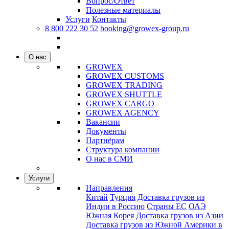
Вопрос/Ответ
Полезные материалы
Услуги
Контакты
8 800 222 30 52
booking@growex-group.ru
О нас
GROWEX
GROWEX CUSTOMS
GROWEX TRADING
GROWEX SHUTTLE
GROWEX CARGO
GROWEX AGENCY
Вакансии
Документы
Партнёрам
Структура компании
О нас в СМИ
Услуги
Направления
Китай
Турция
Доставка грузов из
Индии в Россию
Страны ЕС
ОАЭ
Южная Корея
Доставка грузов из Азии
Доставка грузов из Южной Америки в