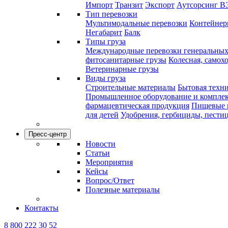
Импорт
Транзит
Экспорт
Аутсорсинг В
Тип перевозки
Мультимодальные перевозки
Контейнерн
Негабарит
Балк
Типы груза
Международные перевозки генеральных
фитосанитарные грузы
Колесная, самох
Ветеринарные грузы
Виды груза
Строительные материалы
Бытовая техн
Промышленное оборудование и компле
фармацевтическая продукция
Пищевые 
для детей
Удобрения, гербициды, пести
Пресс-центр
Новости
Статьи
Мероприятия
Кейсы
Вопрос/Ответ
Полезные материалы
Контакты
8 800 222 30 52