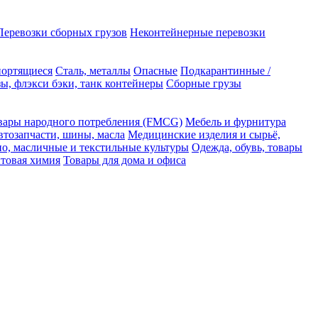
Перевозки сборных грузов
Неконтейнерные перевозки
портящиеся
Сталь, металлы
Опасные
Подкарантинные /
ы, флэкси бэки, танк контейнеры
Сборные грузы
вары народного потребления (FMCG)
Мебель и фурнитура
втозапчасти, шины, масла
Медицинские изделия и сырьё,
но, масличные и текстильные культуры
Одежда, обувь, товары
ытовая химия
Товары для дома и офиса