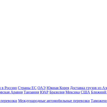
и в Россию
Страны ЕС
ОАЭ
Южная Корея
Доставка грузов из А
овская Аравия
Танзания
ЮАР
Бразилия
Мексика
США
Ближний 
 перевозки
Международные автомобильные перевозки
Таможенн