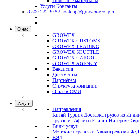
Полезные материалы
Услуги
Контакты
8 800 222 30 52
booking@growex-group.ru
О нас
GROWEX
GROWEX CUSTOMS
GROWEX TRADING
GROWEX SHUTTLE
GROWEX CARGO
GROWEX AGENCY
Вакансии
Документы
Партнёрам
Структура компании
О нас в СМИ
Услуги
Направления
Китай
Турция
Доставка грузов из Инди
грузов из Африки
Египет
Нигерия
Сауд
Виды услуг
Морские перевозки
Авиаперевозки
Ж/Д
ВЭД