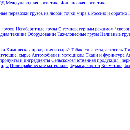
ЭД
Международная логистика
Финансовая логистика
ые перевозки грузов из любой точки мира в Россию и обратно
 грузов
Негабаритные грузы
С температурным режимом / скоро
одная техника
Оборудование
Тяжеловесные грузы
Наливные груз
ика
Химическая продукция и сырьё
Табак, сигареты, алкоголь
То
ктующие, сырьё
Автомобили и мотоциклы
Ткани и фурнитура
А
продукты и ингредиенты
Сельскохозяйственная продукция - зер
циды
Полиграфические материалы, бумага, картон
Косметика, б