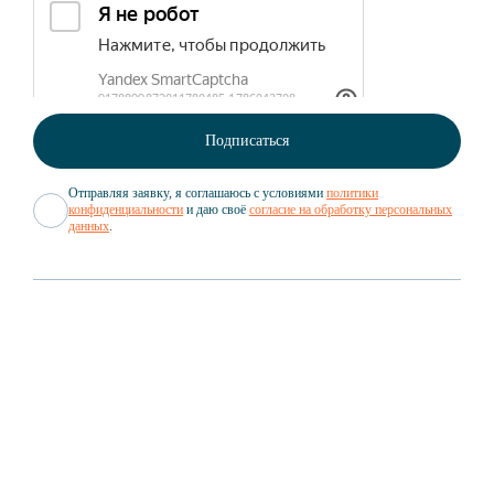
Отправляя заявку, я соглашаюсь с условиями
политики
конфиденциальности
и даю своё
согласие на обработку персональных
данных
.
Вакансии
Документы
GROWEX
Партнёрам
GROWEX CUSTOMS
Новости
Структура компании
GROWEX TRADING
Статьи
О нас в СМИ
GROWEX SHUTTLE
Мероприятия