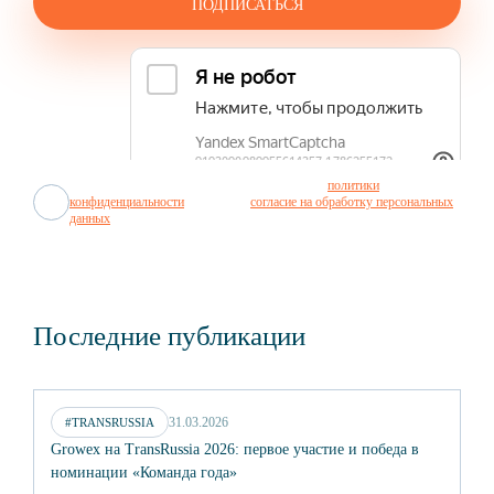
Отправляя заявку, я соглашаюсь с условиями
политики
конфиденциальности
и даю своё
согласие на обработку персональных
данных
.
Последние публикации
31.03.2026
#TRANSRUSSIA
Growex на TransRussia 2026: первое участие и победа в
Т
номинации «Команда года»