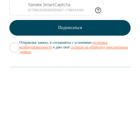
Отправляя заявку, я соглашаюсь с условиями
политики
конфиденциальности
и даю своё
согласие на обработку персональных
данных
.
Вакансии
Документы
GROWEX
Партнёрам
GROWEX CUSTOMS
Новости
Структура компании
GROWEX TRADING
Статьи
О нас в СМИ
GROWEX SHUTTLE
Мероприятия
GROWEX CARGO
Кейсы
GROWEX AGENCY
Вопрос/Ответ