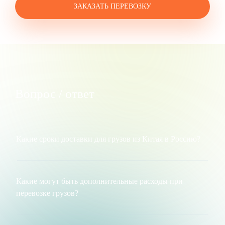
ЗАКАЗАТЬ ПЕРЕВОЗКУ
Вопрос / ответ
Какие сроки доставки для грузов из Китая в Россию?
Сроки доставки грузов из Китая в Россию могут
варьироваться в зависимости от порта назначения и
выбранного транспортного средства. Вот приблизительные
Какие могут быть дополнительные расходы при
сроки доставки для каждого порта:
перевозке грузов?
Дополнительными расходами при перевозке грузов можно
Владивосток
: этот порт находится ближе всего к Китаю,
считать:
поэтому сроки доставки могут быть самыми короткими,