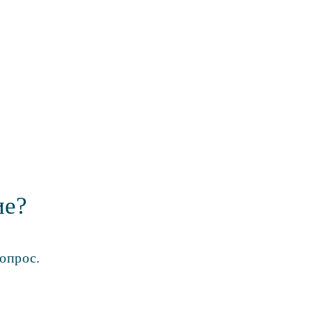
ие?
опрос.