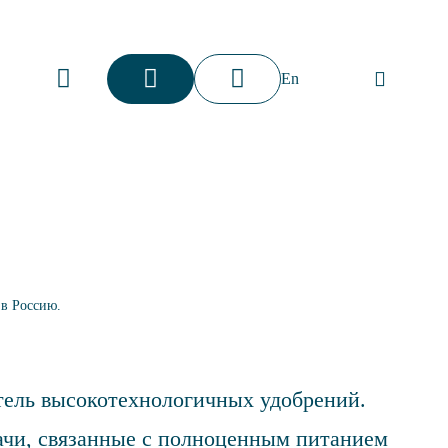
Калькулятор
Получить
Личный
En
кабинет
доставки
консультацию
 в Россию.
тель высокотехнологичных удобрений.
чи, связанные с полноценным питанием