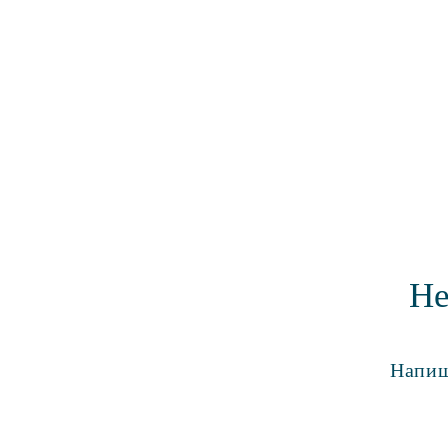
Не
Напиш