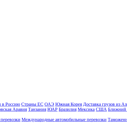
и в Россию
Страны ЕС
ОАЭ
Южная Корея
Доставка грузов из А
овская Аравия
Танзания
ЮАР
Бразилия
Мексика
США
Ближний 
 перевозки
Международные автомобильные перевозки
Таможенн