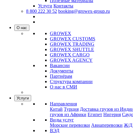
Полезные материалы
Услуги
Контакты
8 800 222 30 52
booking@growex-group.ru
О нас
GROWEX
GROWEX CUSTOMS
GROWEX TRADING
GROWEX SHUTTLE
GROWEX CARGO
GROWEX AGENCY
Вакансии
Документы
Партнёрам
Структура компании
О нас в СМИ
Услуги
Направления
Китай
Турция
Доставка грузов из Инди
грузов из Африки
Египет
Нигерия
Сауд
Виды услуг
Морские перевозки
Авиаперевозки
Ж/Д
ВЭД