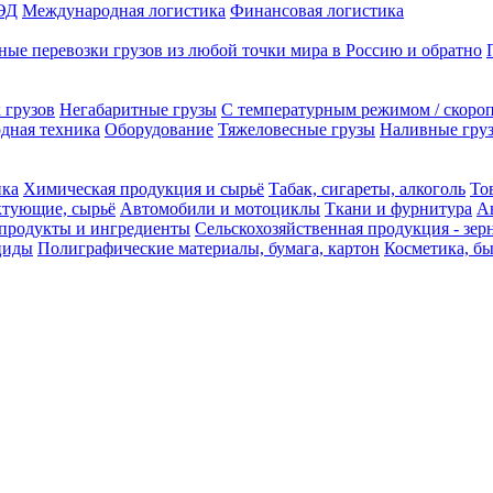
ЭД
Международная логистика
Финансовая логистика
ые перевозки грузов из любой точки мира в Россию и обратно
 грузов
Негабаритные грузы
С температурным режимом / скоро
одная техника
Оборудование
Тяжеловесные грузы
Наливные груз
ика
Химическая продукция и сырьё
Табак, сигареты, алкоголь
То
ктующие, сырьё
Автомобили и мотоциклы
Ткани и фурнитура
А
продукты и ингредиенты
Сельскохозяйственная продукция - зер
циды
Полиграфические материалы, бумага, картон
Косметика, б