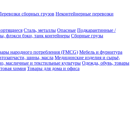
Перевозки сборных грузов
Неконтейнерные перевозки
портящиеся
Сталь, металлы
Опасные
Подкарантинные /
ы, флэкси бэки, танк контейнеры
Сборные грузы
вары народного потребления (FMCG)
Мебель и фурнитура
втозапчасти, шины, масла
Медицинские изделия и сырьё,
но, масличные и текстильные культуры
Одежда, обувь, товары
ытовая химия
Товары для дома и офиса