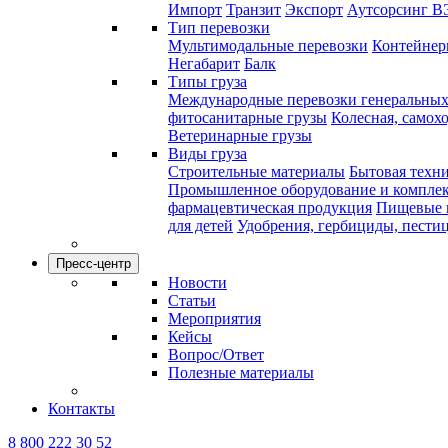
Импорт
Транзит
Экспорт
Аутсорсинг В
Тип перевозки
Мультимодальные перевозки
Контейнерн
Негабарит
Балк
Типы груза
Международные перевозки генеральных
фитосанитарные грузы
Колесная, самох
Ветеринарные грузы
Виды груза
Строительные материалы
Бытовая техн
Промышленное оборудование и компле
фармацевтическая продукция
Пищевые 
для детей
Удобрения, гербициды, пести
Пресс-центр
Новости
Статьи
Мероприятия
Кейсы
Вопрос/Ответ
Полезные материалы
Контакты
8 800 222 30 52