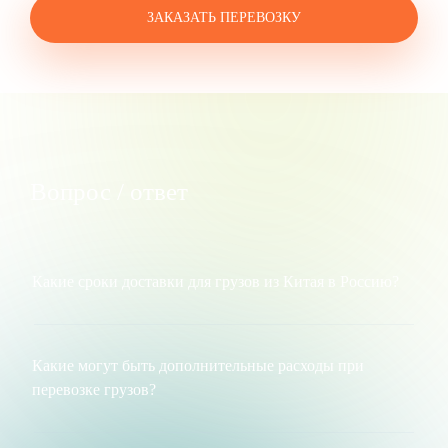
ЗАКАЗАТЬ ПЕРЕВОЗКУ
Вопрос / ответ
Какие сроки доставки для грузов из Китая в Россию?
Сроки доставки грузов из Китая в Россию могут
варьироваться в зависимости от порта назначения и
выбранного транспортного средства. Вот приблизительные
Какие могут быть дополнительные расходы при
сроки доставки для каждого порта:
перевозке грузов?
Дополнительными расходами при перевозке грузов можно
Владивосток
: этот порт находится ближе всего к Китаю,
считать:
поэтому сроки доставки могут быть самыми короткими,