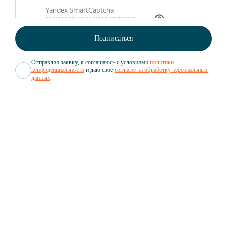
Отправляя заявку, я соглашаюсь с условиями
политики
конфиденциальности
и даю своё
согласие на обработку персональных
данных
.
Вакансии
Документы
GROWEX
Партнёрам
GROWEX CUSTOMS
Новости
Структура компании
GROWEX TRADING
Статьи
О нас в СМИ
GROWEX SHUTTLE
Мероприятия
GROWEX CARGO
Кейсы
GROWEX AGENCY
Вопрос/Ответ