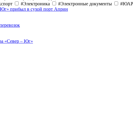
кспорт
#Электроника
#Электронные документы
#ЮА
–Юг» прибыл в сухой порт Априн
перевозок
ра «Север – Юг»