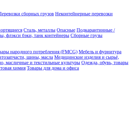
Перевозки сборных грузов
Неконтейнерные перевозки
портящиеся
Сталь, металлы
Опасные
Подкарантинные /
ы, флэкси бэки, танк контейнеры
Сборные грузы
вары народного потребления (FMCG)
Мебель и фурнитура
втозапчасти, шины, масла
Медицинские изделия и сырьё,
но, масличные и текстильные культуры
Одежда, обувь, товары
ытовая химия
Товары для дома и офиса