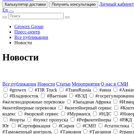
Личный кабинет
Калькулятор доставки
Получить консультацию
En
Growex Group
Пресс-центр
Все публикации
Новости
Новости
Все публикации
Новости
Статьи
Мероприятия
О нас в СМИ
#growex
#TIR Truck
#TransRussia
#авиа
#Авиап
#Владивосток
#Вьетнам
#ВЭД
#госрегулировани
#железнодорожные перевозки
#Западная Африка
#Изми
#контейнерные перевозки
#контейнерный сервис
#Конт
кодекс
#морской сервис
#Мурманск
#НДС
#Ново
#порты
#пункт пропуска
#Рефконтейнеры
#РЖД
Юг
#Сертификация
#Сирия
#СМП
#статистика
#Таможенный контроль
#Таможня
#Танзания
#транс