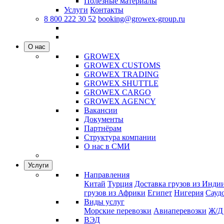
Полезные материалы
Услуги
Контакты
8 800 222 30 52
booking@growex-group.ru
О нас
GROWEX
GROWEX CUSTOMS
GROWEX TRADING
GROWEX SHUTTLE
GROWEX CARGO
GROWEX AGENCY
Вакансии
Документы
Партнёрам
Структура компании
О нас в СМИ
Услуги
Направления
Китай
Турция
Доставка грузов из Инди
грузов из Африки
Египет
Нигерия
Сауд
Виды услуг
Морские перевозки
Авиаперевозки
Ж/Д
ВЭД