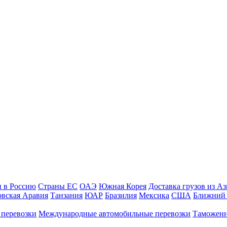
и в Россию
Страны ЕС
ОАЭ
Южная Корея
Доставка грузов из А
овская Аравия
Танзания
ЮАР
Бразилия
Мексика
США
Ближний 
 перевозки
Международные автомобильные перевозки
Таможенн