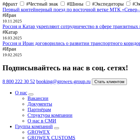
#фрахт
#Честный знак
#Шины
#Экспедиторы
#Э
Первый контейнерный поезд по восточной ветке МТК «Север
#Иран
10.11.2025
Россия и Катар укрепляют сотрудничество в сфере транзитных 
#Катар
16.03.2025
Россия и Иран договорились о развитии транспортного коридо
#Иран
19.02.2025
Подписывайтесь на нас в соц. сетях!
8 800 222 30 52
booking@growex-group.ru
Стать клиентом
О нас
Вакансии
Документы
Партнёрам
Структура компании
О нас в СМИ
Группа компаний
GROWEX
GROWEX CUSTOMS