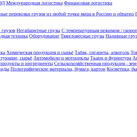
ЭД
Международная логистика
Финансовая логистика
ые перевозки грузов из любой точки мира в Россию и обратно
 грузов
Негабаритные грузы
С температурным режимом / скоро
одная техника
Оборудование
Тяжеловесные грузы
Наливные груз
ика
Химическая продукция и сырьё
Табак, сигареты, алкоголь
То
ктующие, сырьё
Автомобили и мотоциклы
Ткани и фурнитура
А
продукты и ингредиенты
Сельскохозяйственная продукция - зер
циды
Полиграфические материалы, бумага, картон
Косметика, б