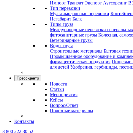
Импорт
Транзит
Экспорт
Аутсорсинг В
Тип перевозки
Мультимодальные перевозки
Контейнерн
Негабарит
Балк
Типы груза
Международные перевозки генеральных
фитосанитарные грузы
Колесная, самох
Ветеринарные грузы
Виды груза
Строительные материалы
Бытовая техн
Промышленное оборудование и компле
фармацевтическая продукция
Пищевые 
для детей
Удобрения, гербициды, пести
Пресс-центр
Новости
Статьи
Мероприятия
Кейсы
Вопрос/Ответ
Полезные материалы
Контакты
8 800 222 30 52