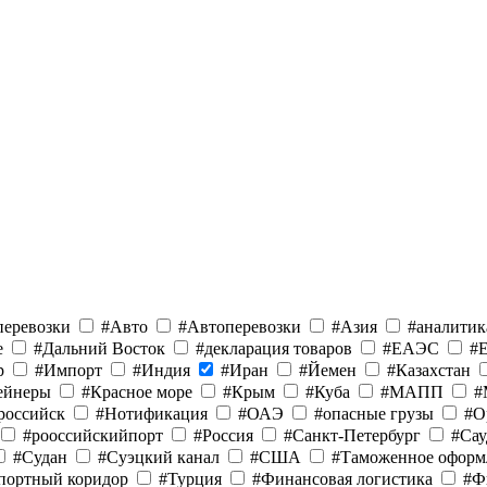
еревозки
#Авто
#Автоперевозки
#Азия
#аналитик
е
#Дальний Восток
#декларация товаров
#ЕАЭС
#
р
#Импорт
#Индия
#Иран
#Йемен
#Казахстан
ейнеры
#Красное море
#Крым
#Куба
#МАПП
#
российск
#Нотификация
#ОАЭ
#опасные грузы
#О
#рооссийскийпорт
#Россия
#Санкт-Петербург
#Сау
#Судан
#Суэцкий канал
#США
#Таможенное оформ
портный коридор
#Турция
#Финансовая логистика
#Ф