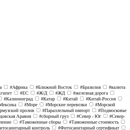
а
#Африка
#Ближний Восток
#Бразилия
#валюта
Египет
#ЕС
#Ж/Д
#ЖД
#железная дорога
#Калининград
#Катар
#Китай
#Китай-Россия
Мексика
#Море
#Морские перевозки
#Морской
рмузский пролив
#Параллельный импорт
#Подмосковье
довская Аравия
#сборный груз
#Север - Юг
#Север-
ление
#Таможенные сборы
#Таможенные стоимость
итосанитарный контроль
#Фитосанитарный сертификат